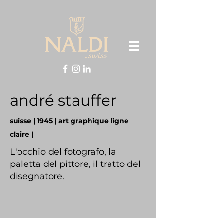
andré
stauffer
suisse |
1945
| art graphique ligne
claire |
L'occhio del fotografo, la
paletta del pittore, il tratto del
disegnatore.