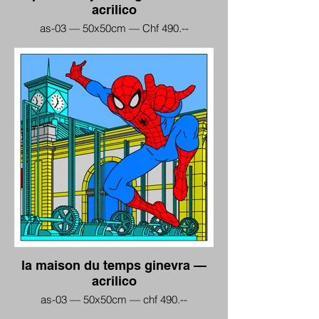
acrilico
as-03 — 50x50cm — Chf 490.--
la maison du temps ginevra —
acrilico
as-03 — 50x50cm — chf 490.--