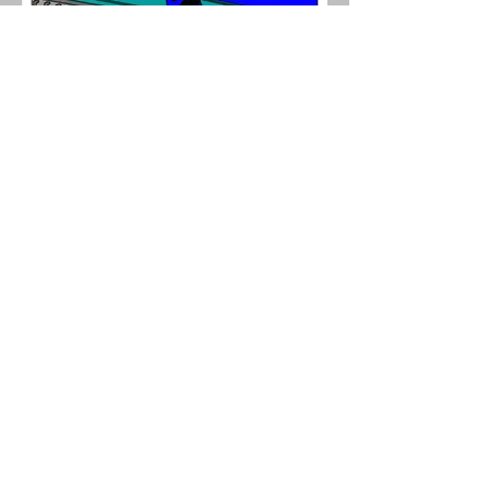
bâtiment des forces motrices
ginevra — acrilico
as-04 — 50x50cm — chf 490.--